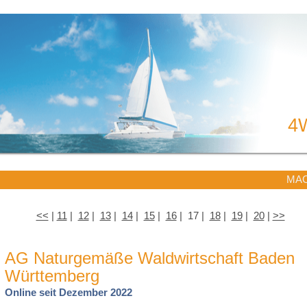
4
MAC
<<
|
11
|
12
|
13
|
14
|
15
|
16
| 17 |
18
|
19
|
20
|
>>
AG Naturgemäße Waldwirtschaft Baden
Württemberg
Online seit Dezember 2022