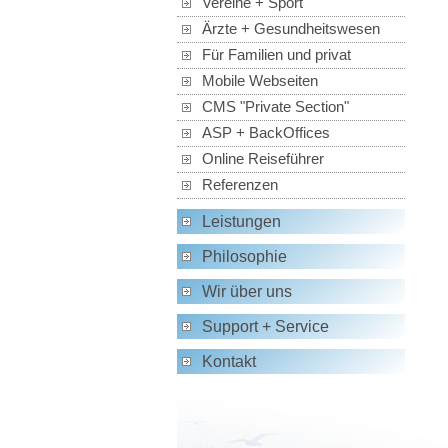
Vereine + Sport
Ärzte + Gesundheitswesen
Für Familien und privat
Mobile Webseiten
CMS "Private Section"
ASP + BackOffices
Online Reiseführer
Referenzen
Leistungen
Philosophie
Wir über uns
Support + Service
Kontakt