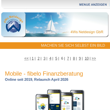
MACHEN SIE SICH SELBST EIN BILD
<<
|
1
|
2
|
3
|
4
|
5
| 6 |
7
|
8
|
9
|
10
|
>>
Mobile - fibelo Finanzberatung
Online seit 2019, Relaunch April 2026