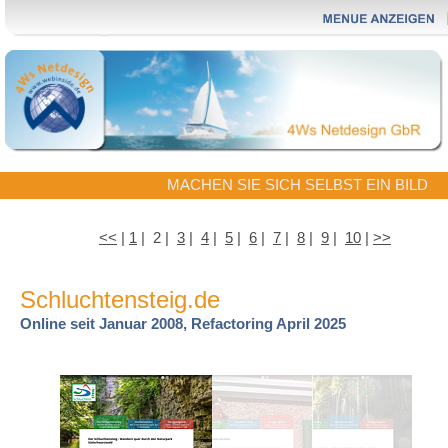
MACHEN SIE SICH SELBST EIN BILD
<<
|
1
| 2 |
3
|
4
|
5
|
6
|
7
|
8
|
9
|
10
|
>>
Schluchtensteig.de
Online seit Januar 2008, Refactoring April 2025