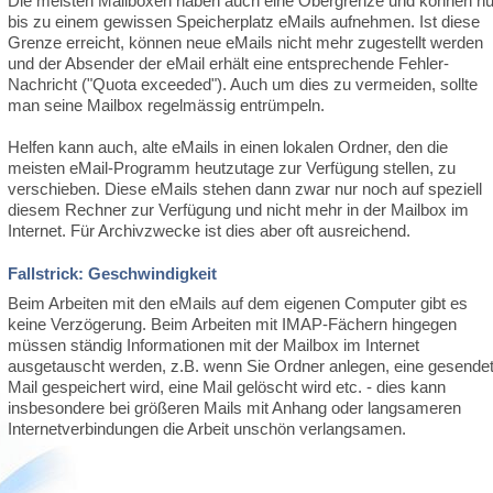
Die meisten Mailboxen haben auch eine Obergrenze und können nu
bis zu einem gewissen Speicherplatz eMails aufnehmen. Ist diese
Grenze erreicht, können neue eMails nicht mehr zugestellt werden
und der Absender der eMail erhält eine entsprechende Fehler-
Nachricht ("Quota exceeded"). Auch um dies zu vermeiden, sollte
man seine Mailbox regelmässig entrümpeln.
Helfen kann auch, alte eMails in einen lokalen Ordner, den die
meisten eMail-Programm heutzutage zur Verfügung stellen, zu
verschieben. Diese eMails stehen dann zwar nur noch auf speziell
diesem Rechner zur Verfügung und nicht mehr in der Mailbox im
Internet. Für Archivzwecke ist dies aber oft ausreichend.
Fallstrick: Geschwindigkeit
Beim Arbeiten mit den eMails auf dem eigenen Computer gibt es
keine Verzögerung. Beim Arbeiten mit IMAP-Fächern hingegen
müssen ständig Informationen mit der Mailbox im Internet
ausgetauscht werden, z.B. wenn Sie Ordner anlegen, eine gesende
Mail gespeichert wird, eine Mail gelöscht wird etc. - dies kann
insbesondere bei größeren Mails mit Anhang oder langsameren
Internetverbindungen die Arbeit unschön verlangsamen.