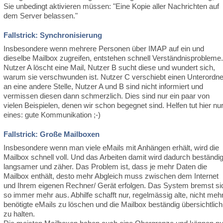
Sie unbedingt aktivieren müssen: "Eine Kopie aller Nachrichten auf
dem Server belassen."
Fallstrick: Synchronisierung
Insbesondere wenn mehrere Personen über IMAP auf ein und
dieselbe Mailbox zugreifen, entstehen schnell Verständnisprobleme.
Nutzer A löscht eine Mail, Nutzer B sucht diese und wundert sich,
warum sie verschwunden ist. Nutzer C verschiebt einen Unterordne
an eine andere Stelle, Nutzer A und B sind nicht informiert und
vermissen diesen dann schmerzlich. Dies sind nur ein paar von
vielen Beispielen, denen wir schon begegnet sind. Helfen tut hier nu
eines: gute Kommunikation ;-)
Fallstrick: Große Mailboxen
Insbesondere wenn man viele eMails mit Anhängen erhält, wird die
Mailbox schnell voll. Und das Arbeiten damit wird dadurch beständi
langsamer und zäher. Das Problem ist, dass je mehr Daten die
Mailbox enthält, desto mehr Abgleich muss zwischen dem Internet
und Ihrem eigenen Rechner/ Gerät erfolgen. Das System bremst si
so immer mehr aus. Abhilfe schafft nur, regelmässig alte, nicht meh
benötigte eMails zu löschen und die Mailbox beständig übersichtlich
zu halten.