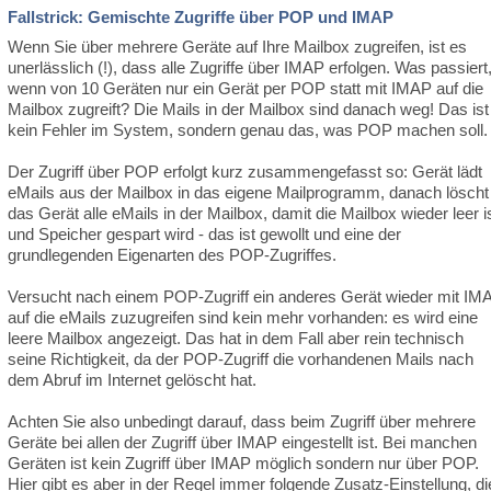
Fallstrick: Gemischte Zugriffe über POP und IMAP
Wenn Sie über mehrere Geräte auf Ihre Mailbox zugreifen, ist es
unerlässlich (!), dass alle Zugriffe über IMAP erfolgen. Was passiert
wenn von 10 Geräten nur ein Gerät per POP statt mit IMAP auf die
Mailbox zugreift? Die Mails in der Mailbox sind danach weg! Das ist
kein Fehler im System, sondern genau das, was POP machen soll.
Der Zugriff über POP erfolgt kurz zusammengefasst so: Gerät lädt
eMails aus der Mailbox in das eigene Mailprogramm, danach löscht
das Gerät alle eMails in der Mailbox, damit die Mailbox wieder leer i
und Speicher gespart wird - das ist gewollt und eine der
grundlegenden Eigenarten des POP-Zugriffes.
Versucht nach einem POP-Zugriff ein anderes Gerät wieder mit IM
auf die eMails zuzugreifen sind kein mehr vorhanden: es wird eine
leere Mailbox angezeigt. Das hat in dem Fall aber rein technisch
seine Richtigkeit, da der POP-Zugriff die vorhandenen Mails nach
dem Abruf im Internet gelöscht hat.
Achten Sie also unbedingt darauf, dass beim Zugriff über mehrere
Geräte bei allen der Zugriff über IMAP eingestellt ist. Bei manchen
Geräten ist kein Zugriff über IMAP möglich sondern nur über POP.
Hier gibt es aber in der Regel immer folgende Zusatz-Einstellung, di