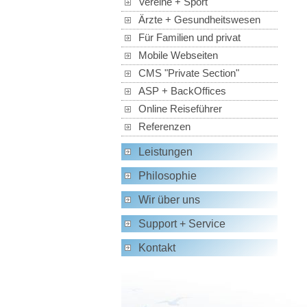
Vereine + Sport
Ärzte + Gesundheitswesen
Für Familien und privat
Mobile Webseiten
CMS "Private Section"
ASP + BackOffices
Online Reiseführer
Referenzen
Leistungen
Philosophie
Wir über uns
Support + Service
Kontakt