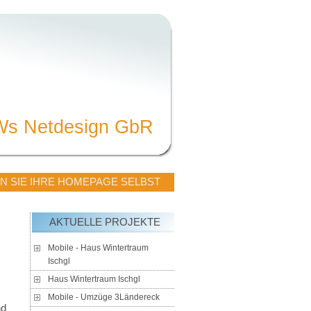
Ws Netdesign GbR
N SIE IHRE HOMEPAGE SELBST
AKTUELLE PROJEKTE
Mobile - Haus Wintertraum
Ischgl
Haus Wintertraum Ischgl
Mobile - Umzüge 3Ländereck
nd