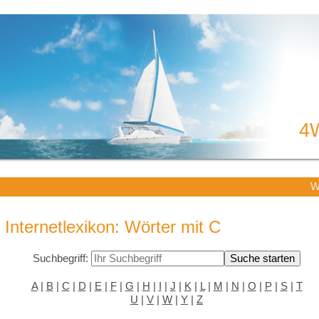
4
W
Internetlexikon: Wörter mit C
Suchbegriff:
A
|
B
|
C
|
D
|
E
|
F
|
G
|
H
|
I
|
J
|
K
|
L
|
M
|
N
|
O
|
P
|
S
|
T
U
|
V
|
W
|
Y
|
Z