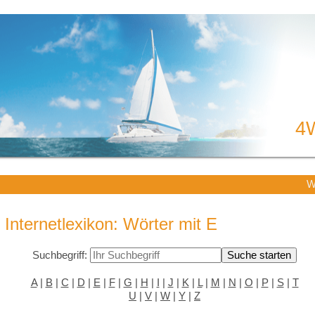
4
W
Internetlexikon: Wörter mit E
Suchbegriff:
A
|
B
|
C
|
D
|
E
|
F
|
G
|
H
|
I
|
J
|
K
|
L
|
M
|
N
|
O
|
P
|
S
|
T
U
|
V
|
W
|
Y
|
Z