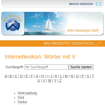
WAS BEDEUTET EIGENTLICH..... ?
Internetlexikon: Wörter mit V
Suchbegriff:
A
|
B
|
C
|
D
|
E
|
F
|
G
|
H
|
I
|
J
|
K
|
L
|
M
|
N
|
O
|
P
|
S
|
T
U
|
V
|
W
|
Y
|
Z
Verknüpfung
Visit
Visitor